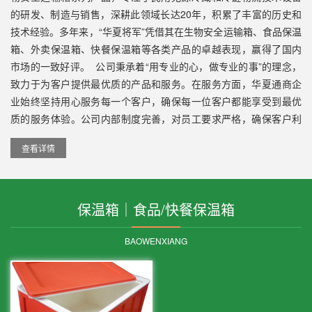
的研发、制造与销售，深耕此领域长达20年，积累了丰富的历史和
技术经验。多年来，“华夏将军”凭借其在生物安全运输箱、食品保温
箱、外卖保温箱、快餐保温箱等各类产品的卓越表现，赢得了国内
市场的一致好评。 公司秉承着“用专业的心，做专业的事”的理念，
致力于为客户提供最优质的产品和服务。在服务方面，华夏通商企
业始终坚持用心服务每一个客户，确保每一位客户都能享受到最优
质的服务体验。公司内部制度完善，对员工要求严格，确保客户利
益不受损害。同时，华夏通商企业还非常注重员工的培训和发展，
查看详情
通过全面系统的培训体系和外出培训等方式提升员工的业务能力和
素质，让客户能够更好地享受到专业、卓越的服务。自主品牌·源头
厂家商-Selfownedbrand,originalmanufacturer.华夏将军冷藏保温箱/
生物安全运输箱是公司的核心产品，涵盖了UN2814A类、UN3373B
保温箱｜食品/快餐保温箱
类标本转运箱、便携式疫苗冷藏箱等多种类型。这些...
BAOWENXIANG